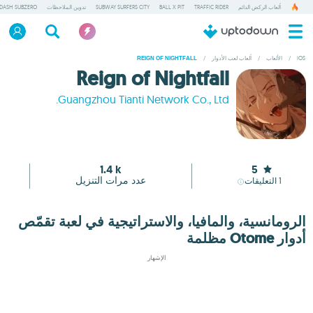
ألعاب الركض الدائم
TRAFFIC RIDER
BALL X PIT
SUBWAY SURFERS CITY
تدوين الملاحظات
DASH SUBZERO
IOS
/
الألعاب
/
ألعاب لعب الأدوار
/
REIGN OF NIGHTFALL
Reign of Nightfall
Guangzhou Tianti Network Co., Ltd.
1.4 k
5
عدد مرات التنزيل
1
التعليقات
الرومانسية، والمافيا، والاستراتيجية في لعبة تقمّص
أدوار Otome مظلمة
الإشهار