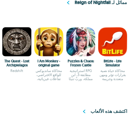
مماثل لـ Reign of Nightfall
The Quest - Lost
I Am Monkey -
Puzzles & Chaos:
BitLife - Life
Archipielagos
original game
Frozen Castle
Simulator
محاكاة حياة نصية
RPG استراتيجية
محاكاة ساندبوكس
Redshift
بقرارات تؤثر ومهن
مطابقة-3، ابنِ
للواقع الافتراضي،
متعددة وجريمة
مملكة، وربِّ تنينًا
تفاعلات فيزيائية،
زوار متفاعلون
اكتشف هذه الألعاب