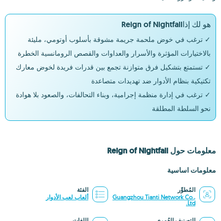
هو لك إذاReign of Nightfall
✓ ترغب في خوض ملحمة جريمة مشوقة بأسلوب أوتومي، مليئة
بالاختيارات المؤثرة والأسرار والعداوات والقصص الرومانسية الخطرة
✓ تستمتع بتشكيل فرق متوازنة تجمع بين قدرات فريدة لخوض معارك
تكتيكية بنظام الأدوار ضد تهديدات متصاعدة
✓ ترغب في إدارة منظمة إجرامية، وبناء التحالفات، والصعود بلا هوادة
نحو السلطة المطلقة
معلومات حول Reign of Nightfall
معلومات اساسية
المُطوِّر
الفئة
Guangzhou Tianti Network Co.,
ألعاب لعب الأدوار
Ltd.
التصنيف العُمري
اللغات