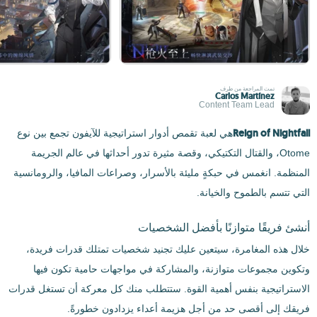
تمت المراجعة من طرف
Carlos Martínez
Content Team Lead
Reign of Nightfall
هي لعبة تقمص أدوار استراتيجية للآيفون تجمع بين نوع
Otome، والقتال التكتيكي، وقصة مثيرة تدور أحداثها في عالم الجريمة
المنظمة. انغمس في حبكةٍ مليئة بالأسرار، وصراعات المافيا، والرومانسية
التي تتسم بالطموح والخيانة.
أنشئ فريقًا متوازنًا بأفضل الشخصيات
خلال هذه المغامرة، سيتعين عليك تجنيد شخصيات تمتلك قدرات فريدة،
وتكوين مجموعات متوازنة، والمشاركة في مواجهات حامية تكون فيها
الاستراتيجية بنفس أهمية القوة. ستتطلب منك كل معركة أن تستغل قدرات
فريقك إلى أقصى حد من أجل هزيمة أعداء يزدادون خطورةً.