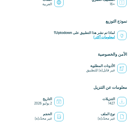
+16
العربية
نموذج التوزيع
لماذا تم نشر هذا التطبيق على Uptodown؟
(معلومات أكثر)
الأمن والخصوصية
الأذونات المطلوبة
غير قابل(ة) للتطبيق
معلومات عن التنزيل
التنزيلات
التاريخ
1427
2 يوليو 2026
نوع الملف
الحجم
غير محدّد(ة)
غير محدّد(ة)