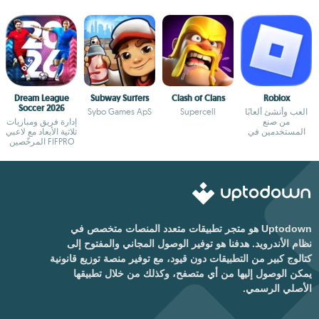
Dream League
Subway Surfers
Clash of Clans
Roblox
Soccer 2026
العب وأنشئ ألعابًا
Supercell
Sybo Games ApS
من صنع
إدارة فريق ومباريات
المستخدمين في
ثلاثية الأبعاد مع لاعبي
تطبيق ألعاب
FIFPRO المرخّصين
اجتماعي
Uptodown هو متجر تطبيقات متعدد المنصات متخصص في
نظام الأندرويد. هدفنا هو توفير الوصول المجاني والمفتوح إلى
كتالوج كبير من التطبيقات دون قيود، مع توفير منصة توزيع قانونية
يمكن الوصول إليها من أي متصفح، وكذلك من خلال تطبيقها
الأصلي الرسمي.