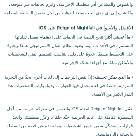
والغموض والمشاعر. أدر منظمتك الإجرامية، وابرم تحالفات غير متوقعة،
واكتشف إلى أي مدى أنت مستعد للذهاب من أجل تحقيق السلطة المطلقة.
الأفضل والأسوأ في Reign of Nightfall على iOS
ما أعجبني أكثر:
•
تنجح القصة في الحفاظ على الاهتمام بفضل تقلباتها
المستمرة في الأحداث، بينما يضيف نظام القتال الاستراتيجي عمقًا ويجبرك
على التخطيط مسبقًا. علاوةً على ذلك، يتناسب التصميم الفني للشخصيات
والأماكن تمامًا مع أجواء الحبكة الإجرامية.
ما الذي يمكن تحسينه:
•
إنّ نقص الترجمات إلى لغات أخرى يحدّ من التجربة
السردية، خاصةً في لعبة تحمل فيها الحوارات وديناميكيات الشخصيات هذا
القدر الكبير من الأهمية.
حمّل Reign of Nightfall لنظام iOS وانغمس في معركة شرسة من أجل
السيطرة الكاملة على عالم الجريمة. جنِّد حلفاء، وعزِّز منظمتك، واتخذ
قرارات ستشكّل مصير جميع الشخصيات بينما تتقدم عبر قصة من السلطة
والخيانة والرومانسية.